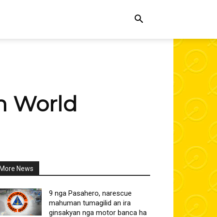
in World
More News
All
More
Linkedin
9 nga Pasahero, narescue
mahuman tumagilid an ira
ginsakyan nga motor banca ha