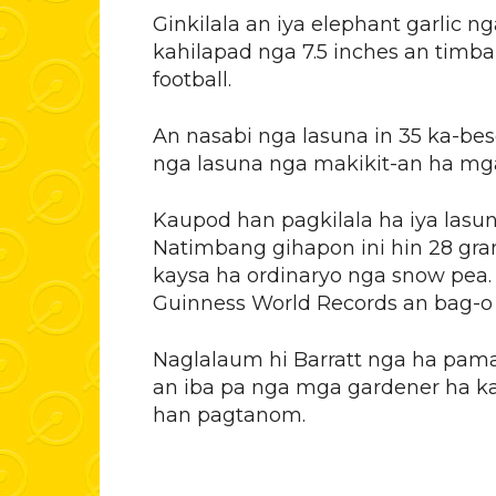
Ginkilala an iya elephant garlic 
kahilapad nga 7.5 inches an timba
football.
An nasabi nga lasuna in 35 ka-be
nga lasuna nga makikit-an ha mg
Kaupod han pagkilala ha iya lasun
Natimbang gihapon ini hin 28 gr
kaysa ha ordinaryo nga snow pea.
Guinness World Records an bag-o 
Naglalaum hi Barratt nga ha pam
an iba pa nga mga gardener ha ka
han pagtanom.