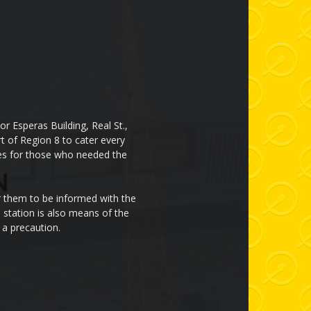
r Esperas Building, Real St.,
rt of Region 8 to cater every
cces for those who needed the
or them to be informed with the
 station is also means of the
 a precaution.