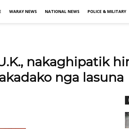
E
WARAY NEWS
NATIONAL NEWS
POLICE & MILITARY
U.K., nakaghipatik h
nakadako nga lasuna
X
Viber
Pinterest
WhatsApp