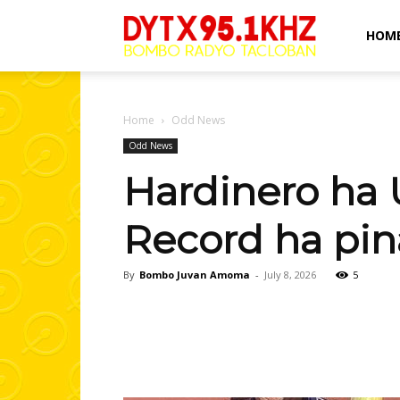
Bombo
HOM
Radyo
Home
Odd News
Odd News
Hardinero ha 
Tacloban
Record ha pi
By
Bombo Juvan Amoma
-
July 8, 2026
5
Facebook
Share