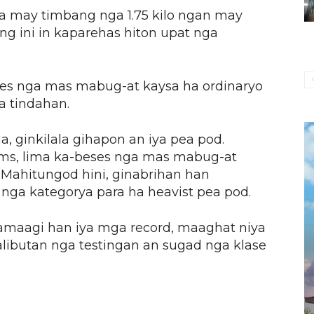
nga may timbang nga 1.75 kilo ngan may
ng ini in kaparehas hiton upat nga
ses nga mas mabug-at kaysa ha ordinaryo
a tindahan.
a, ginkilala gihapon an iya pea pod.
ams, lima ka-beses nga mas mabug-at
 Mahitungod hini, ginabrihan han
nga kategorya para ha heavist pea pod.
amaagi han iya mga record, maaghat niya
libutan nga testingan an sugad nga klase