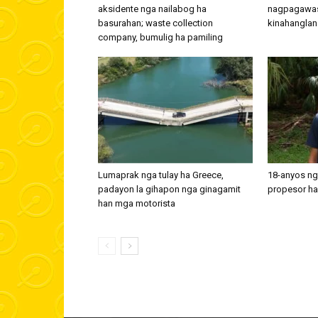
aksidente nga nailabog ha
nagpagawas h
basurahan; waste collection
kinahanglan
company, bumulig ha pamiling
Lumaprak nga tulay ha Greece,
18-anyos nga
padayon la gihapon nga ginagamit
propesor ha
han mga motorista