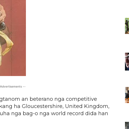
 Advertisements --
agtanom an beterano nga competitive
ikang ha Gloucestershire, United Kingdom,
ha nga bag-o nga world record dida han