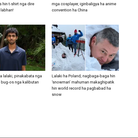
in t-shirt nga dire
mga cosplayer, iginbaligya ha anime
 labhan!
convention ha China
 lalaki, pinakabata nga
Lalaki ha Poland, nagbaga-baga hin
 bug-os nga kalibutan
‘snowman’ mahuman makaghipatik
hin world record ha pagbabad ha
snow