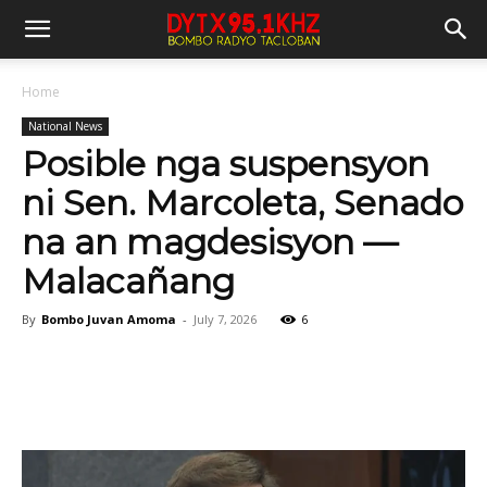
Home
National News
Posible nga suspensyon
ni Sen. Marcoleta, Senado
na an magdesisyon —
Malacañang
By
Bombo Juvan Amoma
-
July 7, 2026
6
Facebook
X
Viber
Pinter