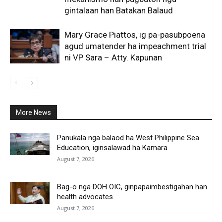
gintalaan han Batakan Balaud
Mary Grace Piattos, ig pa-pasubpoena
agud umatender ha impeachment trial
ni VP Sara – Atty. Kapunan
More News
All
More
Panukala nga balaod ha West Philippine Sea
Education, iginsalawad ha Kamara
August 7, 2026
Bag-o nga DOH OIC, ginpapaimbestigahan han
health advocates
August 7, 2026