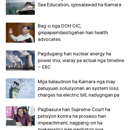
Sea Education, iginsalawad ha Kamara
Bag-o nga DOH OIC,
ginpapaimbestigahan han health
advocates
Pagdugang han nuclear energy ha
power mix, waray pa actual nga timeline
– ERC
Mga balaudnon ha Kamara nga may
panuyuan solusyonan an system loss
charges ha electric bill, nadugngan pa
Pagbasura han Supreme Court ha
petisyon kontra ha proseso han
impeachment, nagparig-on ha
mekanismo han pagbaton nga