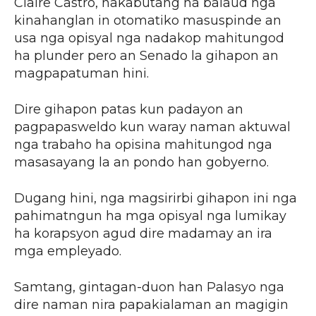
Claire Castro, nakabutang ha balaud nga
kinahanglan in otomatiko masuspinde an
usa nga opisyal nga nadakop mahitungod
ha plunder pero an Senado la gihapon an
magpapatuman hini.
Dire gihapon patas kun padayon an
pagpapasweldo kun waray naman aktuwal
nga trabaho ha opisina mahitungod nga
masasayang la an pondo han gobyerno.
Dugang hini, nga magsirirbi gihapon ini nga
pahimatngun ha mga opisyal nga lumikay
ha korapsyon agud dire madamay an ira
mga empleyado.
Samtang, gintagan-duon han Palasyo nga
dire naman nira papakialaman an magigin