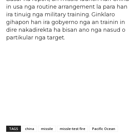
in usa nga routine arrangement la para han
ira tinuig nga military training. Ginklaro
gihapon han ira gobyerno nga an trainin in
dire nakadirekta ha bisan ano nga nasud o
partikular nga target.
TAGS
china
missile
missle-test fire
Pacific Ocean