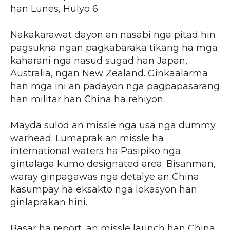
han Lunes, Hulyo 6.
Nakakarawat dayon an nasabi nga pitad hin
pagsukna ngan pagkabaraka tikang ha mga
kaharani nga nasud sugad han Japan,
Australia, ngan New Zealand. Ginkaalarma
han mga ini an padayon nga pagpapasarang
han militar han China ha rehiyon.
Mayda sulod an missle nga usa nga dummy
warhead. Lumaprak an missle ha
international waters ha Pasipiko nga
gintalaga kumo designated area. Bisanman,
waray ginpagawas nga detalye an China
kasumpay ha eksakto nga lokasyon han
ginlaprakan hini.
Basar ha report, an missle launch han China