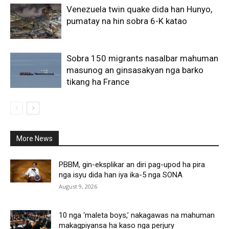
Venezuela twin quake dida han Hunyo,
pumatay na hin sobra 6-K katao
Sobra 150 migrants nasalbar mahuman
masunog an ginsasakyan nga barko
tikang ha France
More News
All
More
PBBM, gin-eksplikar an diri pag-upod ha pira
nga isyu dida han iya ika-5 nga SONA
August 9, 2026
10 nga ‘maleta boys,’ nakagawas na mahuman
makagpiyansa ha kaso nga perjury