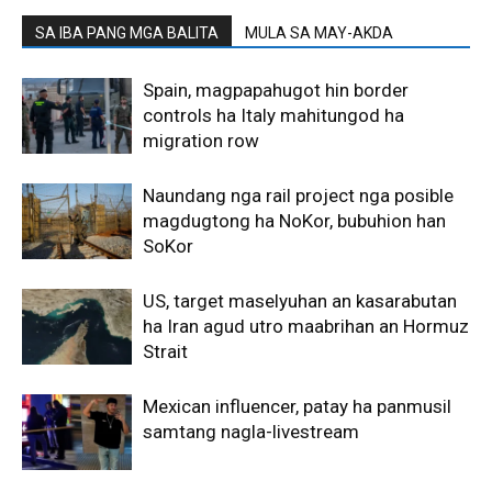
SA IBA PANG MGA BALITA
MULA SA MAY-AKDA
Spain, magpapahugot hin border
controls ha Italy mahitungod ha
migration row
Naundang nga rail project nga posible
magdugtong ha NoKor, bubuhion han
SoKor
US, target maselyuhan an kasarabutan
ha Iran agud utro maabrihan an Hormuz
Strait
Mexican influencer, patay ha panmusil
samtang nagla-livestream