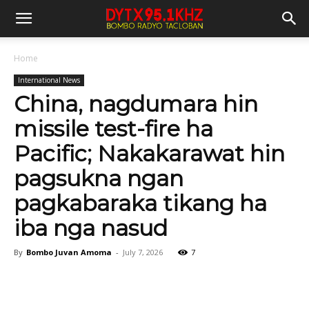
Home
International News
China, nagdumara hin
missile test-fire ha
Pacific; Nakakarawat hin
pagsukna ngan
pagkabaraka tikang ha
iba nga nasud
By
Bombo Juvan Amoma
-
July 7, 2026
7
Facebook
X
Viber
Pinter